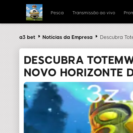
Pesca
Transmissão ao vivo
Pro
a3 bet
Notícias da Empresa
Descubra Tot
DESCUBRA TOTEMW
NOVO HORIZONTE 