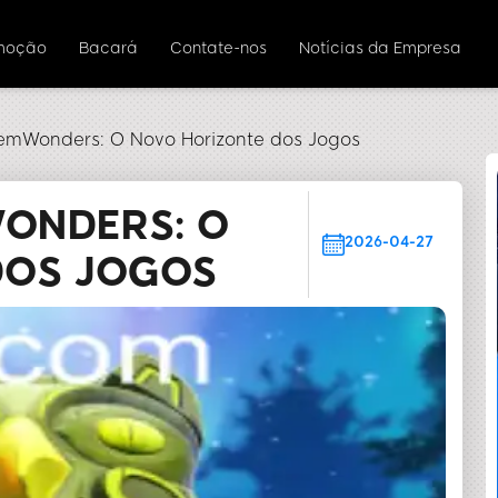
moção
Bacará
Contate-nos
Notícias da Empresa
emWonders: O Novo Horizonte dos Jogos
ONDERS: O
2026-04-27
DOS JOGOS