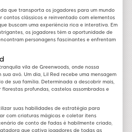
ada que transporta os jogadores para um mundo
por contos clássicos e reinventado com elementos
que buscam uma experiência rica e interativa. Em
trigantes, os jogadores têm a oportunidade de
o encontram personagens fascinantes e enfrentam
ed
ranquila vila de Greenwoods, onde nossa
om sua avó. Um dia, Lil Red recebe uma mensagem
 de sua família. Determinada a descobrir mais,
 florestas profundas, castelos assombrados e
ilizar suas habilidades de estratégia para
r com criaturas mágicas e coletar itens
cenário de conto de fadas é habilmente criado,
batadora que cativa jogadores de todas as