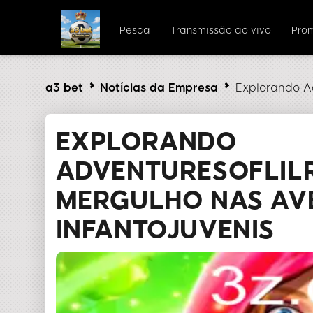
Pesca
Transmissão ao vivo
Pro
a3 bet
Notícias da Empresa
Explorando Ad
EXPLORANDO
ADVENTURESOFLILR
MERGULHO NAS AV
INFANTOJUVENIS