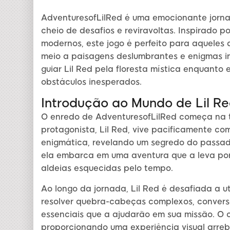
AdventuresofLilRed é uma emocionante jorn
cheio de desafios e reviravoltas. Inspirado 
modernos, este jogo é perfeito para aqueles 
meio a paisagens deslumbrantes e enigmas in
guiar Lil Red pela floresta mística enquant
obstáculos inesperados.
Introdução ao Mundo de Lil R
O enredo de AdventuresofLilRed começa na t
protagonista, Lil Red, vive pacificamente c
enigmática, revelando um segredo do passado
ela embarca em uma aventura que a leva por
aldeias esquecidas pelo tempo.
Ao longo da jornada, Lil Red é desafiada a ut
resolver quebra-cabeças complexos, conversa
essenciais que a ajudarão em sua missão. O 
proporcionando uma experiência visual arre