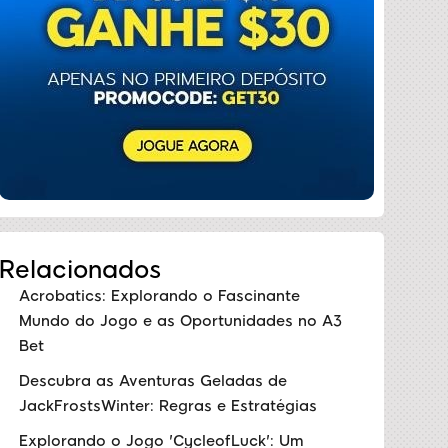
Relacionados
Acrobatics: Explorando o Fascinante
Mundo do Jogo e as Oportunidades no A3
Bet
Descubra as Aventuras Geladas de
JackFrostsWinter: Regras e Estratégias
Explorando o Jogo 'CycleofLuck': Um