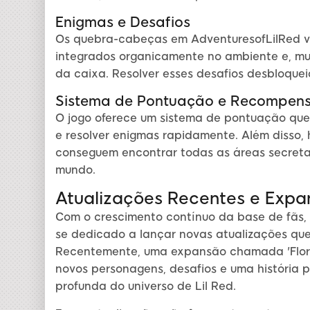
Enigmas e Desafios
Os quebra-cabeças em AdventuresofLilRed va
integrados organicamente no ambiente e, mu
da caixa. Resolver esses desafios desbloque
Sistema de Pontuação e Recompen
O jogo oferece um sistema de pontuação que
e resolver enigmas rapidamente. Além disso,
conseguem encontrar todas as áreas secretas
mundo.
Atualizações Recentes e Expa
Com o crescimento contínuo da base de fãs,
se dedicado a lançar novas atualizações que
Recentemente, uma expansão chamada 'Flores
novos personagens, desafios e uma história p
profunda do universo de Lil Red.