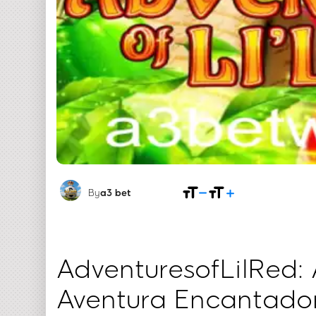
By
a3 bet
AdventuresofLilRed
Aventura Encantado