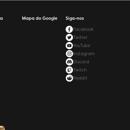
da
Mapa do Google
Siga-nos
Facebook
Twitter
YouTube
Instagram
Discord
Twitch
Reddit