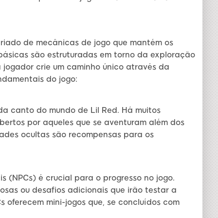
ariado de mecânicas de jogo que mantém os
 básicas são estruturadas em torno da exploração
 jogador crie um caminho único através da
ndamentais do jogo:
da canto do mundo de Lil Red. Há muitos
bertos por aqueles que se aventuram além dos
idades ocultas são recompensas para os
(NPCs) é crucial para o progresso no jogo.
sas ou desafios adicionais que irão testar a
s oferecem mini-jogos que, se concluídos com