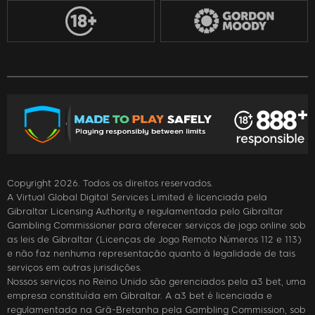
Copyright 2026. Todos os direitos reservados.
A Virtual Global Digital Services Limited é licenciada pela
Gibraltar Licensing Authority e regulamentada pelo Gibraltar
Gambling Commissioner para oferecer serviços de jogo online sob
as leis de Gibraltar (Licenças de Jogo Remoto Números 112 e 113)
e não faz nenhuma representação quanto à legalidade de tais
serviços em outras jurisdições.
Nossos serviços no Reino Unido são gerenciados pela a3 bet, uma
empresa constituída em Gibraltar. A a3 bet é licenciada e
regulamentada na Grã-Bretanha pela Gambling Commission, sob