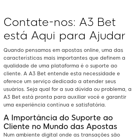
Contate-nos: A3 Bet
está Aqui para Ajudar
Quando pensamos em apostas online, uma das
características mais importantes que definem a
qualidade de uma plataforma é o suporte ao
cliente. A A3 Bet entende esta necessidade e
oferece um serviço dedicado a atender seus
usuários. Seja qual for a sua dúvida ou problema, a
A3 Bet está pronta para auxiliar você e garantir
uma experiência contínua e satisfatória.
A Importância do Suporte ao
Cliente no Mundo das Apostas
Num ambiente digital onde as transações são