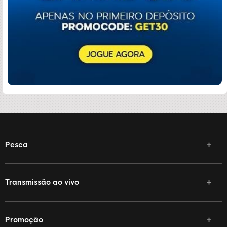
Pesca
Transmissão ao vivo
Promoção