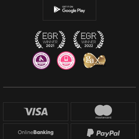
Youtube
Instagram
Discord
Twitch
Reddit