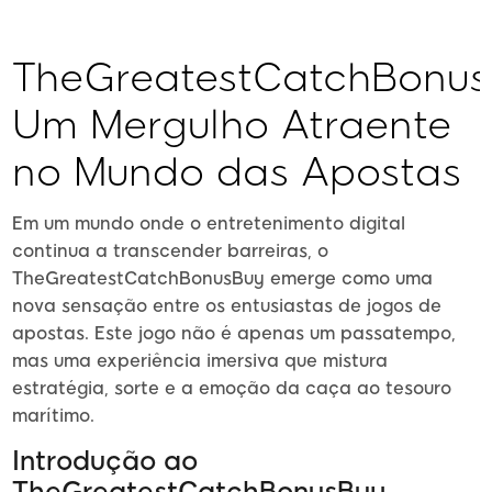
TheGreatestCatchBonus
Um Mergulho Atraente
no Mundo das Apostas
Em um mundo onde o entretenimento digital
continua a transcender barreiras, o
TheGreatestCatchBonusBuy emerge como uma
nova sensação entre os entusiastas de jogos de
apostas. Este jogo não é apenas um passatempo,
mas uma experiência imersiva que mistura
estratégia, sorte e a emoção da caça ao tesouro
marítimo.
Introdução ao
TheGreatestCatchBonusBuy