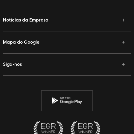
Notícias da Empresa
Mapa do Google
Siga-nos
Facebook
Twitter
YouTube
Instagram
Discord
Twitch
Reddit