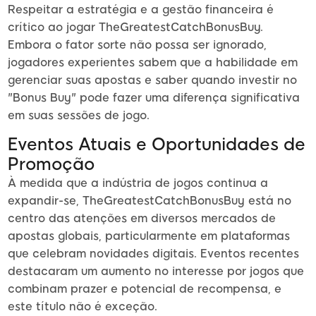
Respeitar a estratégia e a gestão financeira é
crítico ao jogar TheGreatestCatchBonusBuy.
Embora o fator sorte não possa ser ignorado,
jogadores experientes sabem que a habilidade em
gerenciar suas apostas e saber quando investir no
"Bonus Buy" pode fazer uma diferença significativa
em suas sessões de jogo.
Eventos Atuais e Oportunidades de
Promoção
À medida que a indústria de jogos continua a
expandir-se, TheGreatestCatchBonusBuy está no
centro das atenções em diversos mercados de
apostas globais, particularmente em plataformas
que celebram novidades digitais. Eventos recentes
destacaram um aumento no interesse por jogos que
combinam prazer e potencial de recompensa, e
este título não é exceção.