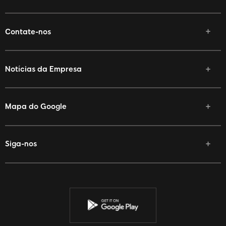
Contate-nos
Notícias da Empresa
Mapa do Google
Siga-nos
Facebook
Twitter
YouTube
Instagram
Discord