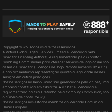
Copyright 2026. Todos os direitos reservados.
A Virtual Global Digital Services Limited é licenciada pela
Gibraltar Licensing Authority e regulamentada pelo Gibraltar
Gambling Commissioner para oferecer serviços de jogo online sob
as leis de Gibraltar (Licenças de Jogo Remoto números 112 e 113)
e não faz nenhuma representação quanto à legalidade desses
serviços em outras jurisdições.
Nossos serviços no Reino Unido são gerenciados pela a3 bet, uma
empresa constituída em Gibraltar. A a3 bet é licenciada e
regulamentada na Grã-Bretanha pela Gambling Commission, sob
o número de conta 39028.
Nossos serviços nos estados membros do Mercado Comum da
União Europeia