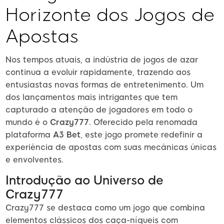
Horizonte dos Jogos de
Apostas
Nos tempos atuais, a indústria de jogos de azar
continua a evoluir rapidamente, trazendo aos
entusiastas novas formas de entretenimento. Um
dos lançamentos mais intrigantes que tem
capturado a atenção de jogadores em todo o
mundo é o
Crazy777
. Oferecido pela renomada
plataforma
A3 Bet
, este jogo promete redefinir a
experiência de apostas com suas mecânicas únicas
e envolventes.
Introdução ao Universo de
Crazy777
Crazy777 se destaca como um jogo que combina
elementos clássicos dos caça-níqueis com