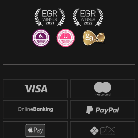
Twitch
Reddit