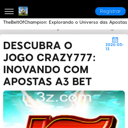
Registrar
TheBeltOfChampion: Explorando o Universo das Apostas
a3 bet
Notícias da Empresa
Descubra o Jogo Cra
DESCUBRA O
2026-05-
13
JOGO CRAZY777:
INOVANDO COM
APOSTAS A3 BET