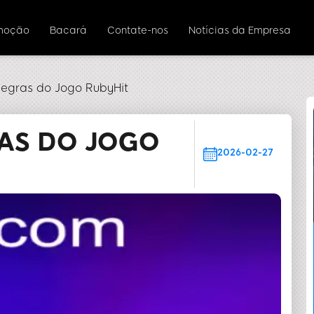
moção
Bacará
Contate-nos
Notícias da Empresa
Regras do Jogo RubyHit
AS DO JOGO
2026-02-27