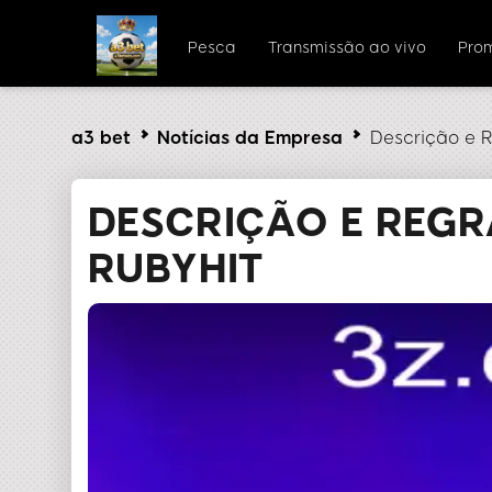
Pesca
Transmissão ao vivo
Pro
a3 bet
Notícias da Empresa
Descrição e 
DESCRIÇÃO E REGR
RUBYHIT