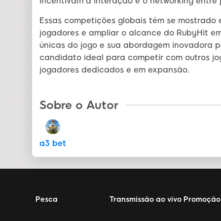
incentivam a interação e o networking entre j
Essas competições globais têm se mostrado e
jogadores e ampliar o alcance do RubyHit e
únicas do jogo e sua abordagem inovadora p
candidato ideal para competir com outros jo
jogadores dedicados e em expansão.
Sobre o Autor
a3 bet
Pesca
Transmissão ao vivo
Promoção