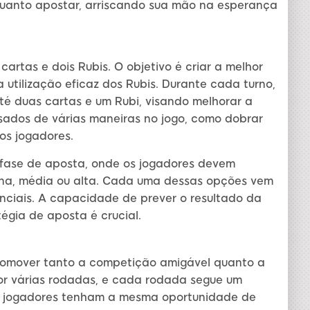
quanto apostar, arriscando sua mão na esperança
cartas e dois Rubis. O objetivo é criar a melhor
utilização eficaz dos Rubis. Durante cada turno,
té duas cartas e um Rubi, visando melhorar a
sados de várias maneiras no jogo, como dobrar
os jogadores.
 fase de aposta, onde os jogadores devem
ena, média ou alta. Cada uma dessas opções vem
nciais. A capacidade de prever o resultado da
égia de aposta é crucial.
romover tanto a competição amigável quanto a
or várias rodadas, e cada rodada segue um
os jogadores tenham a mesma oportunidade de