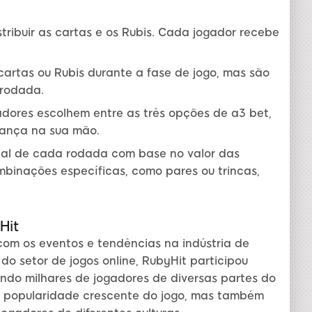
stribuir as cartas e os Rubis. Cada jogador recebe
artas ou Rubis durante a fase de jogo, mas são
 rodada.
adores escolhem entre as três opções de a3 bet,
iança na sua mão.
inal de cada rodada com base no valor das
ombinações específicas, como pares ou trincas,
Hit
com os eventos e tendências na indústria de
o setor de jogos online, RubyHit participou
ndo milhares de jogadores de diversas partes do
 popularidade crescente do jogo, mas também