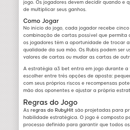
jogo. Os jogadores devem decidir quando e 
de multiplicar seus ganhos.
Como Jogar
No início do jogo, cada jogador recebe cinco 
combinação de cartas possível que permita a 
os jogadores têm a oportunidade de trocar a
qualidade da sua mão. Os Rubis podem ser u
valores de cartas ou mudar as cartas de outr
A estratégia a3 bet entra em jogo durante a
escolher entre três opções de aposta: pequ
com seus próprios riscos e recompensas pote
mão dos oponentes e ajustar a própria estrat
Regras do Jogo
As
regras do RubyHit
são projetadas para p
habilidade estratégica. O jogo é composto p
processo definido para garantir que todos 