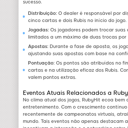
sucesso.
Distribuição:
O dealer é responsável por di
cinco cartas e dois Rubis no início do jogo.
Jogadas:
Os jogadores podem trocar suas c
limitados a um máximo de duas trocas por
Apostas:
Durante a fase de aposta, os jog
ajustando suas apostas com base na conf
Pontuação:
Os pontos são atribuídos no f
cartas e na utilização eficaz dos Rubis. C
valem pontos extras.
Eventos Atuais Relacionados a Ruby
No clima atual dos jogos, RubyHit ecoa bem 
entretenimento. Com o crescimento contínuo d
recentemente de campeonatos virtuais, atrai
mundo. Tais eventos não apenas destacam a