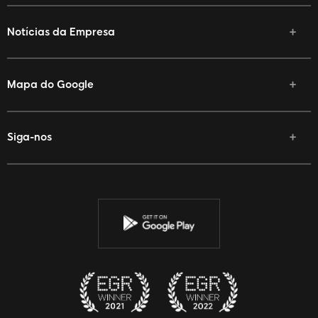
Notícias da Empresa
Mapa do Google
Siga-nos
Facebook
Twitter
YouTube
Instagram
Discord
Twitch
Reddit