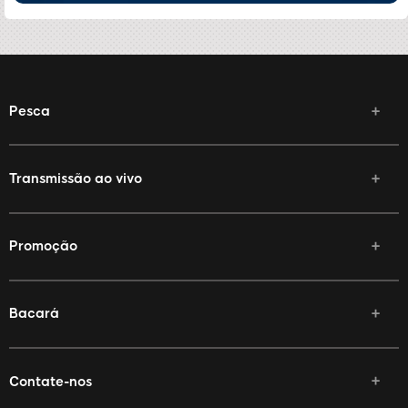
Pesca
Transmissão ao vivo
Promoção
Bacará
Contate-nos