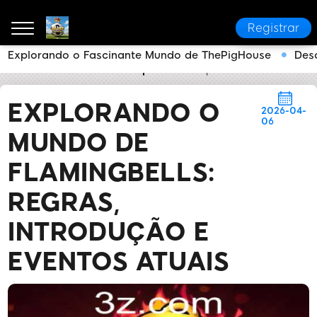
Registrar
Explorando o Fascinante Mundo de ThePigHouse
Des
a3 bet
Notícias da Empresa
Explorando o Mundo d
EXPLORANDO O
2026-04-
06
MUNDO DE
FLAMINGBELLS:
REGRAS,
INTRODUÇÃO E
EVENTOS ATUAIS