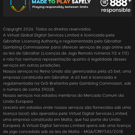
Copyright 2026. Todos os direitos reservados.
A Virtual Global Digital Services Limited é licenciada pela
Gibraltar Licensing Authority e regulamentada pelo Gibraltar
Gambling Commissioner para oferecer serviços de jogo online sob
as leis de Gibraltar (Licenças de Jogo Remoto números 112 e 113)
e não faz nenhuma representação quanto à legalidade desses
serviços em outras jurisdições.
Nossos serviços no Reino Unido são gerenciados pela a3 bet, uma
empresa constituída em Gibraltar. A a3 bet é licenciada e
regulamentada na Grã-Bretanha pela Gambling Commission, sob
o número de conta 39028.
Nossos serviços nos estados membros do Mercado Comum da
União Europeia
(exceto em estados onde nossos serviços são fornecidos sob uma
licença local) são operados pela Virtual Digital Services Limited,
uma empresa constituída em Malta, que faz parte da União
Europeia. A Virtual Digital Services Limited opera sob uma licença
de jogo concedida sob as leis de Malta - MGA/CRP/543/2018