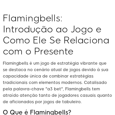
Flamingbells:
Introdução ao Jogo e
Como Ele Se Relaciona
com o Presente
Flamingbells é um jogo de estratégia vibrante que
se destaca no cenário atual de jogos devido à sua
capacidade única de combinar estratégias
tradicionais com elementos modernos. Catalisado
pela palavra-chave "a3 bet", Flamingbells tem
atraído atenção tanto de jogadores casuais quanto
de aficionados por jogos de tabuleiro.
O Que é Flamingbells?