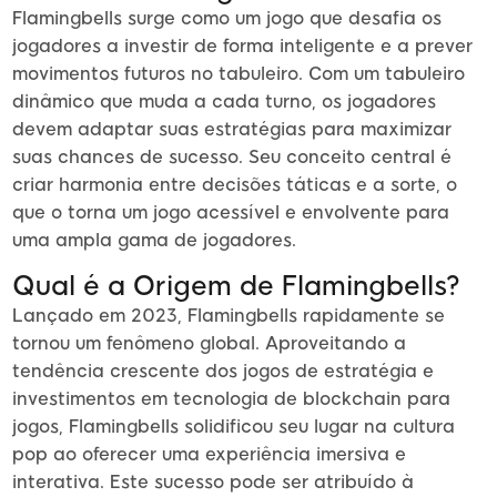
Flamingbells surge como um jogo que desafia os
jogadores a investir de forma inteligente e a prever
movimentos futuros no tabuleiro. Com um tabuleiro
dinâmico que muda a cada turno, os jogadores
devem adaptar suas estratégias para maximizar
suas chances de sucesso. Seu conceito central é
criar harmonia entre decisões táticas e a sorte, o
que o torna um jogo acessível e envolvente para
uma ampla gama de jogadores.
Qual é a Origem de Flamingbells?
Lançado em 2023, Flamingbells rapidamente se
tornou um fenômeno global. Aproveitando a
tendência crescente dos jogos de estratégia e
investimentos em tecnologia de blockchain para
jogos, Flamingbells solidificou seu lugar na cultura
pop ao oferecer uma experiência imersiva e
interativa. Este sucesso pode ser atribuído à