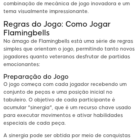
combinação de mecânica de jogo inovadora e um
tema visualmente impressionante.
Regras do Jogo: Como Jogar
Flamingbells
No âmago de Flamingbells está uma série de regras
simples que orientam o jogo, permitindo tanto novos
jogadores quanto veteranos desfrutar de partidas
emocionantes:
Preparação do Jogo
O jogo começa com cada jogador recebendo um
conjunto de peças e uma posição inicial no
tabuleiro. O objetivo de cada participante é
acumular "sinergia", que é um recurso chave usado
para executar movimentos e ativar habilidades
especiais de cada peça.
A sinergia pode ser obtida por meio de conquistas