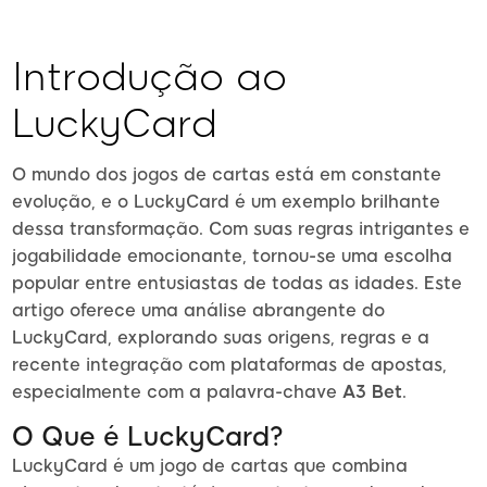
Introdução ao
LuckyCard
O mundo dos jogos de cartas está em constante
evolução, e o LuckyCard é um exemplo brilhante
dessa transformação. Com suas regras intrigantes e
jogabilidade emocionante, tornou-se uma escolha
popular entre entusiastas de todas as idades. Este
artigo oferece uma análise abrangente do
LuckyCard, explorando suas origens, regras e a
recente integração com plataformas de apostas,
especialmente com a palavra-chave
A3 Bet
.
O Que é LuckyCard?
LuckyCard é um jogo de cartas que combina