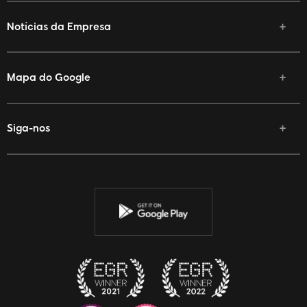
Notícias da Empresa
Mapa do Google
Siga-nos
Facebook
Twitter
YouTube
Instagram
Discord
Twitch
Reddit