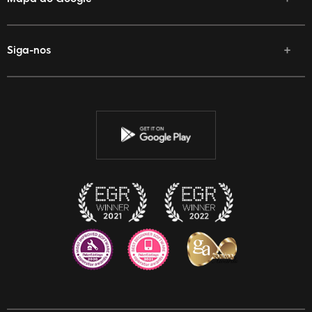
Siga-nos
Facebook
Twitter
YouTube
Instagram
Discord
Twitch
Reddit