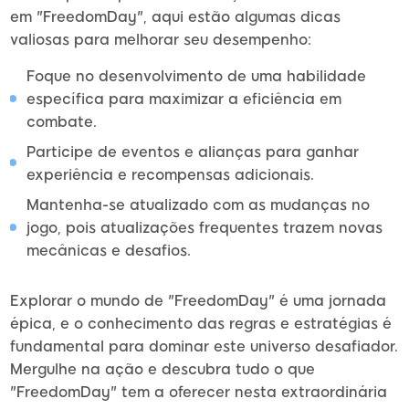
em "FreedomDay", aqui estão algumas dicas
valiosas para melhorar seu desempenho:
Foque no desenvolvimento de uma habilidade
específica para maximizar a eficiência em
combate.
Participe de eventos e alianças para ganhar
experiência e recompensas adicionais.
Mantenha-se atualizado com as mudanças no
jogo, pois atualizações frequentes trazem novas
mecânicas e desafios.
Explorar o mundo de "FreedomDay" é uma jornada
épica, e o conhecimento das regras e estratégias é
fundamental para dominar este universo desafiador.
Mergulhe na ação e descubra tudo o que
"FreedomDay" tem a oferecer nesta extraordinária