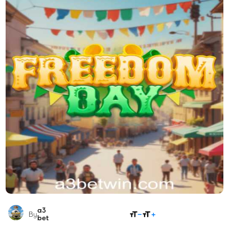
a3
COMPARTILHAR
By
bet