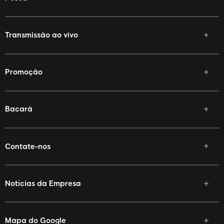
Transmissão ao vivo
Promoção
Bacará
Contate-nos
Notícias da Empresa
Mapa do Google