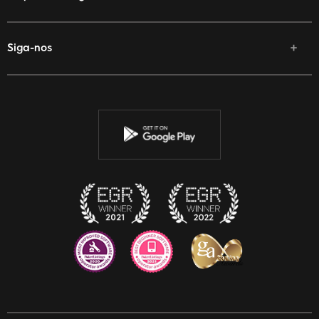
Siga-nos
Facebook
Twitter
YouTube
Instagram
Discord
Twitch
Reddit