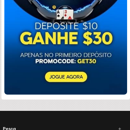
Pesca