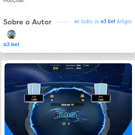
HotChilli.
Sobre o Autor
ver todos os
a3 bet
Artigos
a3 bet