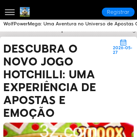
Registrar
WolfPowerMega: Uma Aventura no Universo de Apostas O
a3 bet
Notícias da Empresa
Descubra o Novo Jogo
DESCUBRA O
2026-05-
27
NOVO JOGO
HOTCHILLI: UMA
EXPERIÊNCIA DE
APOSTAS E
EMOÇÃO