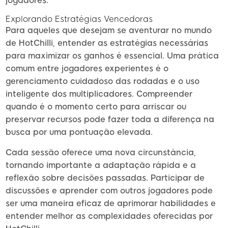
jogadores.
Explorando Estratégias Vencedoras
Para aqueles que desejam se aventurar no mundo
de HotChilli, entender as estratégias necessárias
para maximizar os ganhos é essencial. Uma prática
comum entre jogadores experientes é o
gerenciamento cuidadoso das rodadas e o uso
inteligente dos multiplicadores. Compreender
quando é o momento certo para arriscar ou
preservar recursos pode fazer toda a diferença na
busca por uma pontuação elevada.
Cada sessão oferece uma nova circunstância,
tornando importante a adaptação rápida e a
reflexão sobre decisões passadas. Participar de
discussões e aprender com outros jogadores pode
ser uma maneira eficaz de aprimorar habilidades e
entender melhor as complexidades oferecidas por