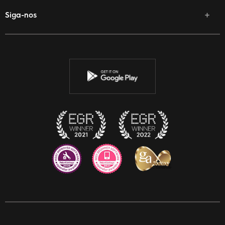
Siga-nos
Facebook
Twitter
YouTube
Instagram
Discord
Twitch
Reddit