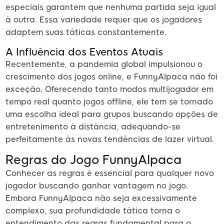
especiais garantem que nenhuma partida seja igual
à outra. Essa variedade requer que os jogadores
adaptem suas táticas constantemente.
A Influência dos Eventos Atuais
Recentemente, a pandemia global impulsionou o
crescimento dos jogos online, e FunnyAlpaca não foi
exceção. Oferecendo tanto modos multijogador em
tempo real quanto jogos offline, ele tem se tornado
uma escolha ideal para grupos buscando opções de
entretenimento à distância, adequando-se
perfeitamente às novas tendências de lazer virtual.
Regras do Jogo FunnyAlpaca
Conhecer as regras é essencial para qualquer novo
jogador buscando ganhar vantagem no jogo.
Embora FunnyAlpaca não seja excessivamente
complexo, sua profundidade tática torna o
entendimento das regras fundamental para o