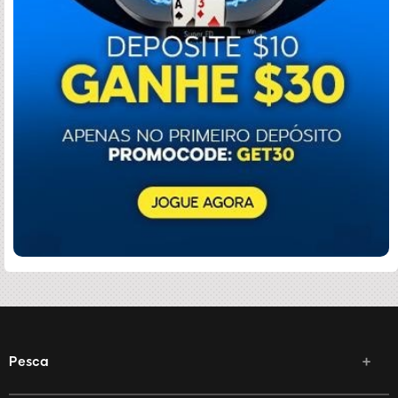
Pesca