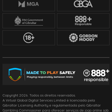
Copyright 2026. Todos os direitos reservados.
A Virtual Global Digital Services Limited é licenciada pela
Gibraltar Licensing Authority e regulamentada pelo Gibraltar
Gambling Commissioner para oferecer serviços de jogo online sob