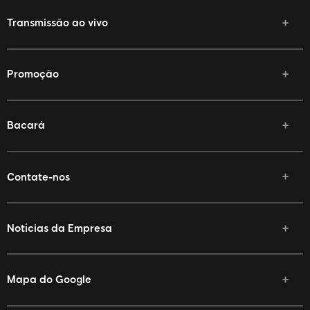
Transmissão ao vivo
Promoção
Bacará
Contate-nos
Notícias da Empresa
Mapa do Google