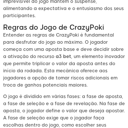
imprevisível do jogo mantém o suspense,
alimentando a expectativa e o entusiasmo dos seus
participantes.
Regras do Jogo de CrazyPoki
Entender as regras de CrazyPoki é fundamental
para desfrutar do jogo ao máximo. O jogador
começa com uma aposta base e deve decidir sobre
a ativação do recurso
a3 bet
, um elemento inovador
que permite triplicar o valor da aposta antes do
início da rodada. Esta mecânica oferece aos
jogadores a opção de tomar riscos adicionais em
troca de ganhos potenciais maiores.
O jogo é dividido em várias fases: a fase de aposta,
a fase de seleção e a fase de revelação. Na fase de
aposta, o jogador define o valor que deseja apostar.
A fase de seleção exige que o jogador faça
escolhas dentro do jogo, como escolher seus