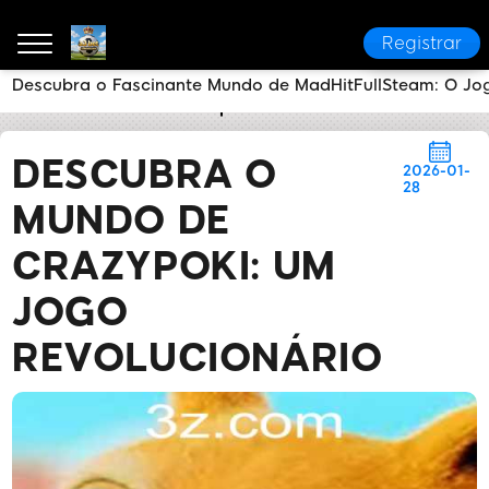
Registrar
Descubra o Fascinante Mundo de MadHitFullSteam: O Jo
a3 bet
Notícias da Empresa
Descubra o Mundo de 
DESCUBRA O
2026-01-
28
MUNDO DE
CRAZYPOKI: UM
JOGO
REVOLUCIONÁRIO