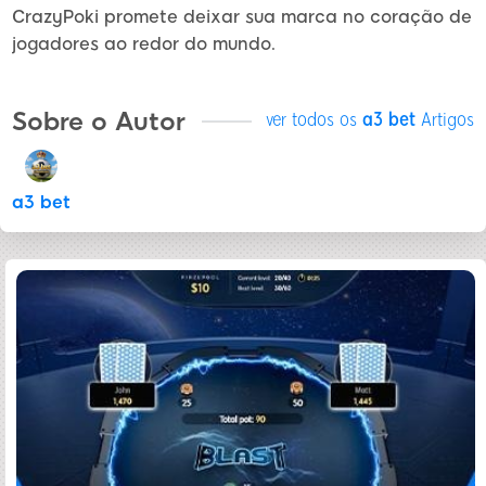
CrazyPoki promete deixar sua marca no coração de
jogadores ao redor do mundo.
Sobre o Autor
ver todos os
a3 bet
Artigos
a3 bet