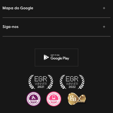
Mapa do Google
Siga-nos
Facebook
Twitter
YouTube
Instagram
Discord
Twitch
Reddit