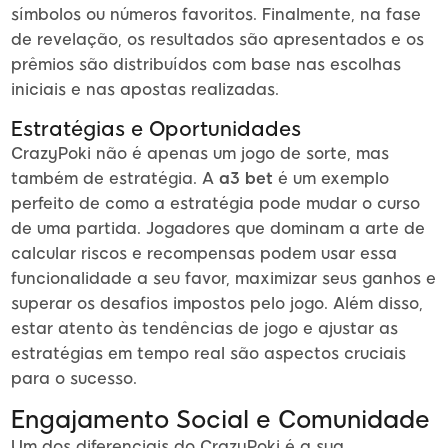
símbolos ou números favoritos. Finalmente, na fase
de revelação, os resultados são apresentados e os
prêmios são distribuídos com base nas escolhas
iniciais e nas apostas realizadas.
Estratégias e Oportunidades
CrazyPoki não é apenas um jogo de sorte, mas
também de estratégia. A
a3 bet
é um exemplo
perfeito de como a estratégia pode mudar o curso
de uma partida. Jogadores que dominam a arte de
calcular riscos e recompensas podem usar essa
funcionalidade a seu favor, maximizar seus ganhos e
superar os desafios impostos pelo jogo. Além disso,
estar atento às tendências de jogo e ajustar as
estratégias em tempo real são aspectos cruciais
para o sucesso.
Engajamento Social e Comunidade
Um dos diferenciais do CrazyPoki é a sua