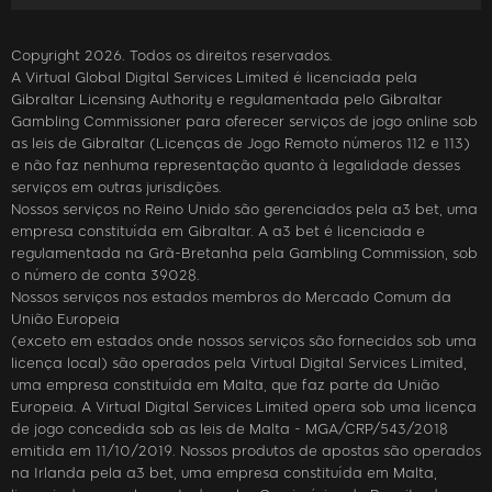
Copyright 2026. Todos os direitos reservados.
A Virtual Global Digital Services Limited é licenciada pela
Gibraltar Licensing Authority e regulamentada pelo Gibraltar
Gambling Commissioner para oferecer serviços de jogo online sob
as leis de Gibraltar (Licenças de Jogo Remoto números 112 e 113)
e não faz nenhuma representação quanto à legalidade desses
serviços em outras jurisdições.
Nossos serviços no Reino Unido são gerenciados pela a3 bet, uma
empresa constituída em Gibraltar. A a3 bet é licenciada e
regulamentada na Grã-Bretanha pela Gambling Commission, sob
o número de conta 39028.
Nossos serviços nos estados membros do Mercado Comum da
União Europeia
(exceto em estados onde nossos serviços são fornecidos sob uma
licença local) são operados pela Virtual Digital Services Limited,
uma empresa constituída em Malta, que faz parte da União
Europeia. A Virtual Digital Services Limited opera sob uma licença
de jogo concedida sob as leis de Malta - MGA/CRP/543/2018
emitida em 11/10/2019. Nossos produtos de apostas são operados
na Irlanda pela a3 bet, uma empresa constituída em Malta,