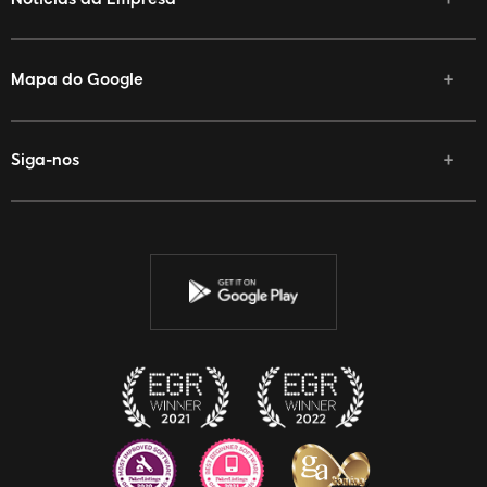
Mapa do Google
Siga-nos
Facebook
Twitter
YouTube
Instagram
Discord
Twitch
Reddit