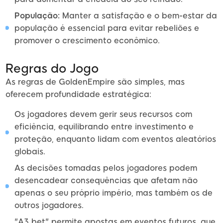
População:
Manter a satisfação e o bem-estar da
população é essencial para evitar rebeliões e
promover o crescimento econômico.
Regras do Jogo
As regras de GoldenEmpire são simples, mas
oferecem profundidade estratégica:
Os jogadores devem gerir seus recursos com
eficiência, equilibrando entre investimento e
proteção, enquanto lidam com eventos aleatórios
globais.
As decisões tomadas pelos jogadores podem
desencadear consequências que afetam não
apenas o seu próprio império, mas também os de
outros jogadores.
"A3 bet" permite apostas em eventos futuros, que