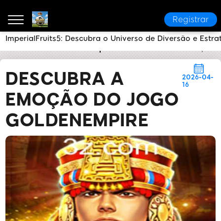
Registrar
ImperialFruits5: Descubra o Universo de Diversão e Estr
a3 bet
Notícias da Empresa
Descubra a Emoção 
DESCUBRA A
2026-04-
16
EMOÇÃO DO JOGO
GOLDENEMPIRE