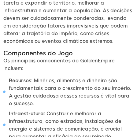
tarefa é expandir o território, melhorar a
infraestrutura e aumentar a população. As decisões
devem ser cuidadosamente ponderadas, levando
em consideração fatores imprevisíveis que podem
alterar a trajetória do império, como crises
econômicas ou eventos climáticos extremos.
Componentes do Jogo
Os principais componentes do GoldenEmpire
incluem:
Recursos:
Minérios, alimentos e dinheiro são
fundamentais para o crescimento do seu império.
A gestão cuidadosa desses recursos é vital para
o sucesso.
Infraestrutura:
Construir e melhorar a
infraestrutura, como estradas, instalações de
energia e sistemas de comunicação, é crucial
para aumentar a eficácia do seu reinado.