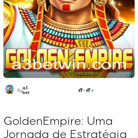
a3
COMPARTILHAR
By
bet
GoldenEmpire: Uma
Jornada de Estratégia