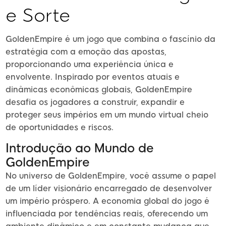
e Sorte
GoldenEmpire é um jogo que combina o fascínio da
estratégia com a emoção das apostas,
proporcionando uma experiência única e
envolvente. Inspirado por eventos atuais e
dinâmicas econômicas globais, GoldenEmpire
desafia os jogadores a construir, expandir e
proteger seus impérios em um mundo virtual cheio
de oportunidades e riscos.
Introdução ao Mundo de
GoldenEmpire
No universo de GoldenEmpire, você assume o papel
de um líder visionário encarregado de desenvolver
um império próspero. A economia global do jogo é
influenciada por tendências reais, oferecendo um