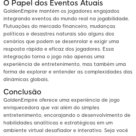
O Papel dos Eventos Atuais
GoldenEmpire mantém os jogadores engajados
integrando eventos do mundo real na jogabilidade.
Flutuações do mercado financeiro, mudanças
políticas e desastres naturais são alguns dos
cenários que podem se desenrolar e exigir uma
resposta rápida e eficaz dos jogadores. Essa
integração torna o jogo não apenas uma
experiência de entretenimento, mas também uma
forma de explorar e entender as complexidades das
dinâmicas globais.
Conclusão
GoldenEmpire oferece uma experiência de jogo
enriquecedora que vai além do simples
entretenimento, encorajando o desenvolvimento de
habilidades analíticas e estratégicas em um
ambiente virtual desafiador e interativo. Seja você