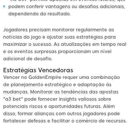
podem conferir vantagens ou desafios adicionais,
dependendo do resultado.
Jogadores precisam monitorar regularmente as
notícias do jogo e ajustar suas estratégias para
maximizar o sucesso. As atualizações em tempo real
e os eventos surpresas proporcionam um nível
adicional de desafio.
Estratégias Vencedoras
Vencer no GoldenEmpire requer uma combinação
de planejamento estratégico e adaptação às
mudanças. Monitorar as tendências das apostas
"a3 bet" pode fornecer insights valiosos sobre
potenciais riscos e oportunidades futuras. Além
disso, formar alianças com outros jogadores pode
fortalecer defesas e facilitar o comércio de recursos.