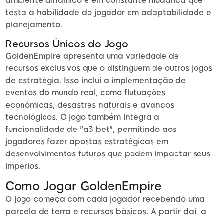
ambiente dinâmico e em constante mudança que
testa a habilidade do jogador em adaptabilidade e
planejamento.
Recursos Únicos do Jogo
GoldenEmpire apresenta uma variedade de
recursos exclusivos que o distinguem de outros jogos
de estratégia. Isso inclui a implementação de
eventos do mundo real, como flutuações
econômicas, desastres naturais e avanços
tecnológicos. O jogo também integra a
funcionalidade de "a3 bet", permitindo aos
jogadores fazer apostas estratégicas em
desenvolvimentos futuros que podem impactar seus
impérios.
Como Jogar GoldenEmpire
O jogo começa com cada jogador recebendo uma
parcela de terra e recursos básicos. A partir daí, a