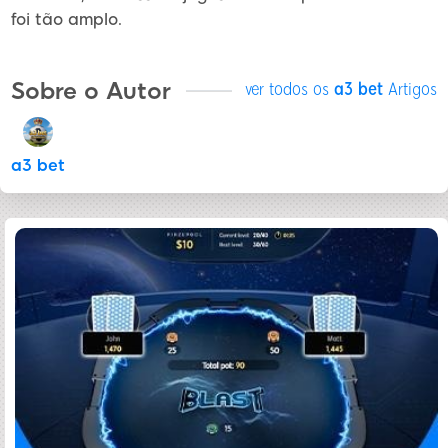
foi tão amplo.
Sobre o Autor
ver todos os
a3 bet
Artigos
a3 bet