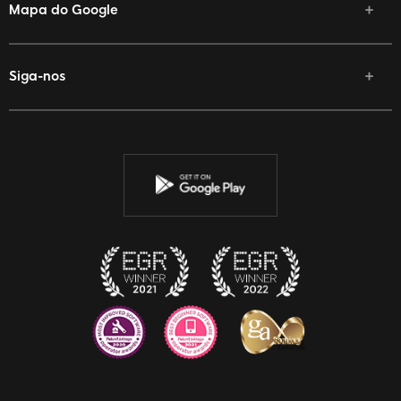
Mapa do Google
Siga-nos
Facebook
Twitter
YouTube
Instagram
Discord
Twitch
Reddit