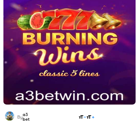
a3
COMPARTILHAR
By
bet