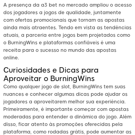
A presença da a3 bet no mercado ampliou o acesso
dos jogadores a jogos de qualidade, juntamente
com ofertas promocionais que tornam as apostas
ainda mais atraentes. Tendo em vista as tendências
atuais, a parceria entre jogos bem projetados como
o BurningWins e plataformas confiáveis é uma
receita para o sucesso no mundo das apostas
online.
Curiosidades e Dicas para
Aproveitar o BurningWins
Como qualquer jogo de slot, BurningWins tem suas
nuances e conhecer algumas dicas pode ajudar os
jogadores a aproveitarem melhor sua experiência.
Primeiramente, é importante começar com apostas
moderadas para entender a dinâmica do jogo. Além
disso, ficar atento às promoções oferecidas pela
plataforma, como rodadas grátis, pode aumentar as