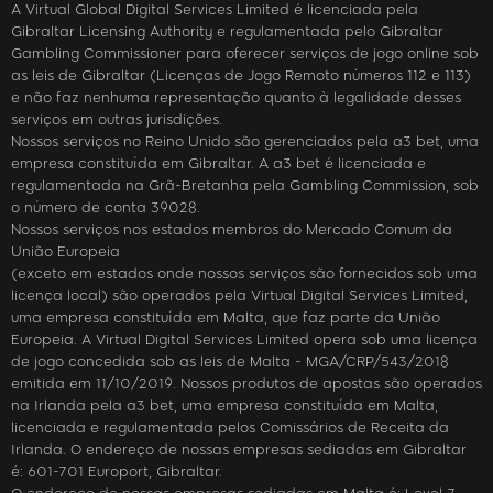
A Virtual Global Digital Services Limited é licenciada pela
Gibraltar Licensing Authority e regulamentada pelo Gibraltar
Gambling Commissioner para oferecer serviços de jogo online sob
as leis de Gibraltar (Licenças de Jogo Remoto números 112 e 113)
e não faz nenhuma representação quanto à legalidade desses
serviços em outras jurisdições.
Nossos serviços no Reino Unido são gerenciados pela a3 bet, uma
empresa constituída em Gibraltar. A a3 bet é licenciada e
regulamentada na Grã-Bretanha pela Gambling Commission, sob
o número de conta 39028.
Nossos serviços nos estados membros do Mercado Comum da
União Europeia
(exceto em estados onde nossos serviços são fornecidos sob uma
licença local) são operados pela Virtual Digital Services Limited,
uma empresa constituída em Malta, que faz parte da União
Europeia. A Virtual Digital Services Limited opera sob uma licença
de jogo concedida sob as leis de Malta - MGA/CRP/543/2018
emitida em 11/10/2019. Nossos produtos de apostas são operados
na Irlanda pela a3 bet, uma empresa constituída em Malta,
licenciada e regulamentada pelos Comissários de Receita da
Irlanda. O endereço de nossas empresas sediadas em Gibraltar
é: 601-701 Europort, Gibraltar.