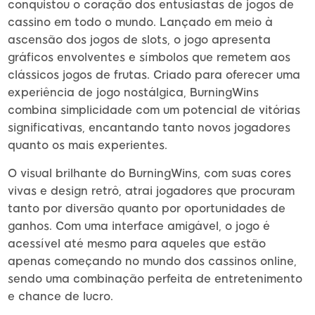
conquistou o coração dos entusiastas de jogos de
cassino em todo o mundo. Lançado em meio à
ascensão dos jogos de slots, o jogo apresenta
gráficos envolventes e símbolos que remetem aos
clássicos jogos de frutas. Criado para oferecer uma
experiência de jogo nostálgica, BurningWins
combina simplicidade com um potencial de vitórias
significativas, encantando tanto novos jogadores
quanto os mais experientes.
O visual brilhante do BurningWins, com suas cores
vivas e design retrô, atrai jogadores que procuram
tanto por diversão quanto por oportunidades de
ganhos. Com uma interface amigável, o jogo é
acessível até mesmo para aqueles que estão
apenas começando no mundo dos cassinos online,
sendo uma combinação perfeita de entretenimento
e chance de lucro.