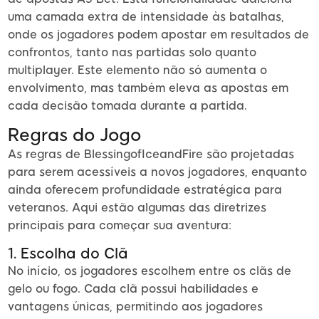
uma camada extra de intensidade às batalhas,
onde os jogadores podem apostar em resultados de
confrontos, tanto nas partidas solo quanto
multiplayer. Este elemento não só aumenta o
envolvimento, mas também eleva as apostas em
cada decisão tomada durante a partida.
Regras do Jogo
As regras de BlessingofIceandFire são projetadas
para serem acessíveis a novos jogadores, enquanto
ainda oferecem profundidade estratégica para
veteranos. Aqui estão algumas das diretrizes
principais para começar sua aventura:
1. Escolha do Clã
No início, os jogadores escolhem entre os clãs de
gelo ou fogo. Cada clã possui habilidades e
vantagens únicas, permitindo aos jogadores