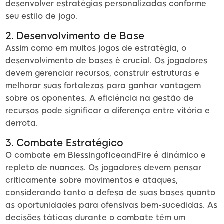
desenvolver estratégias personalizadas conforme
seu estilo de jogo.
2. Desenvolvimento de Base
Assim como em muitos jogos de estratégia, o
desenvolvimento de bases é crucial. Os jogadores
devem gerenciar recursos, construir estruturas e
melhorar suas fortalezas para ganhar vantagem
sobre os oponentes. A eficiência na gestão de
recursos pode significar a diferença entre vitória e
derrota.
3. Combate Estratégico
O combate em BlessingofIceandFire é dinâmico e
repleto de nuances. Os jogadores devem pensar
criticamente sobre movimentos e ataques,
considerando tanto a defesa de suas bases quanto
as oportunidades para ofensivas bem-sucedidas. As
decisões táticas durante o combate têm um