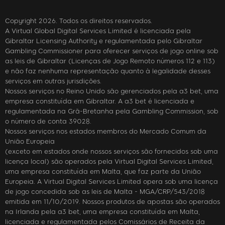
Copyright 2026. Todos os direitos reservados.
A Virtual Global Digital Services Limited é licenciada pela
Gibraltar Licensing Authority e regulamentada pelo Gibraltar
Gambling Commissioner para oferecer serviços de jogo online sob
as leis de Gibraltar (Licenças de Jogo Remoto números 112 e 113)
e não faz nenhuma representação quanto à legalidade desses
serviços em outras jurisdições.
Nossos serviços no Reino Unido são gerenciados pela a3 bet, uma
empresa constituída em Gibraltar. A a3 bet é licenciada e
regulamentada na Grã-Bretanha pela Gambling Commission, sob
o número de conta 39028.
Nossos serviços nos estados membros do Mercado Comum da
União Europeia
(exceto em estados onde nossos serviços são fornecidos sob uma
licença local) são operados pela Virtual Digital Services Limited,
uma empresa constituída em Malta, que faz parte da União
Europeia. A Virtual Digital Services Limited opera sob uma licença
de jogo concedida sob as leis de Malta - MGA/CRP/543/2018
emitida em 11/10/2019. Nossos produtos de apostas são operados
na Irlanda pela a3 bet, uma empresa constituída em Malta,
licenciada e regulamentada pelos Comissários de Receita da