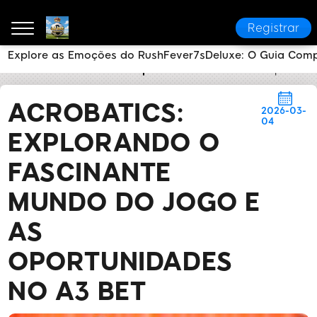
Registrar
Explore as Emoções do RushFever7sDeluxe: O Guia Comp
a3 bet
Notícias da Empresa
Acrobatics: Exploran
ACROBATICS:
2026-03-
04
EXPLORANDO O
FASCINANTE
MUNDO DO JOGO E
AS
OPORTUNIDADES
NO A3 BET