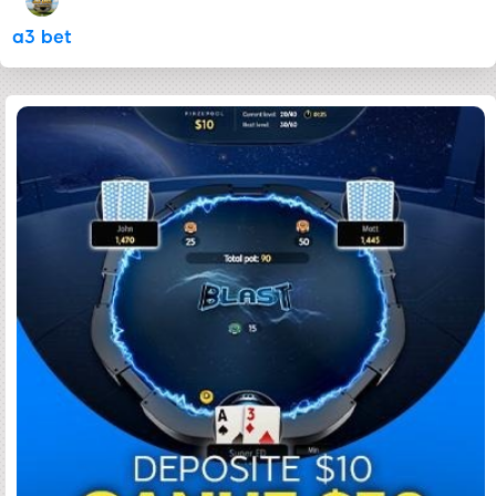
a3 bet