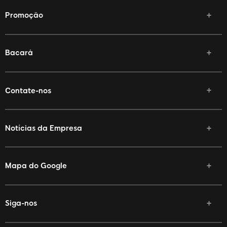
Promoção
Bacará
Contate-nos
Notícias da Empresa
Mapa do Google
Siga-nos
Facebook