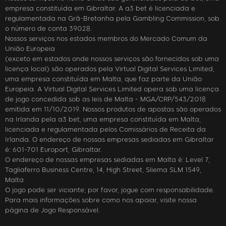
empresa constituída em Gibraltar. A a3 bet é licenciada e
regulamentada na Grã-Bretanha pela Gambling Commission, sob
o número de conta 39028.
Nossos serviços nos estados membros do Mercado Comum da
União Europeia
(exceto em estados onde nossos serviços são fornecidos sob uma
licença local) são operados pela Virtual Digital Services Limited,
uma empresa constituída em Malta, que faz parte da União
Europeia. A Virtual Digital Services Limited opera sob uma licença
de jogo concedida sob as leis de Malta - MGA/CRP/543/2018
emitida em 11/10/2019. Nossos produtos de apostas são operados
na Irlanda pela a3 bet, uma empresa constituída em Malta,
licenciada e regulamentada pelos Comissários de Receita da
Irlanda. O endereço de nossas empresas sediadas em Gibraltar
é: 601-701 Europort, Gibraltar.
O endereço de nossas empresas sediadas em Malta é: Level 7,
Tagliaferro Business Centre, 14, High Street, Sliema SLM 1549,
Malta
O jogo pode ser viciante; por favor, jogue com responsabilidade.
Para mais informações sobre como nos apoiar, visite nossa
página de Jogo Responsável.