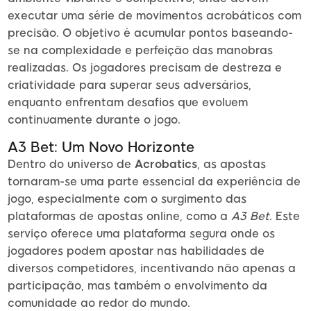
executar uma série de movimentos acrobáticos com
precisão. O objetivo é acumular pontos baseando-
se na complexidade e perfeição das manobras
realizadas. Os jogadores precisam de destreza e
criatividade para superar seus adversários,
enquanto enfrentam desafios que evoluem
continuamente durante o jogo.
A3 Bet: Um Novo Horizonte
Dentro do universo de
Acrobatics
, as apostas
tornaram-se uma parte essencial da experiência de
jogo, especialmente com o surgimento das
plataformas de apostas online, como a
A3 Bet
. Este
serviço oferece uma plataforma segura onde os
jogadores podem apostar nas habilidades de
diversos competidores, incentivando não apenas a
participação, mas também o envolvimento da
comunidade ao redor do mundo.