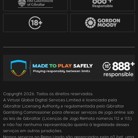
Copyright 2026. Todos os direitos reservados.
A Virtual Global Digital Services Limited é licenciada pela
Gibraltar Licensing Authority e regulamentada pelo Gibraltar
Gambling Commissioner para oferecer serviços de jogo online sob
as leis de Gibraltar (Licenças de Jogo Remoto números 112 e 113)
e não faz nenhuma representação quanto à legalidade desses
serviços em outras jurisdições.
Nossos serviços no Reino Unido são gerenciados pela a3 bet, uma