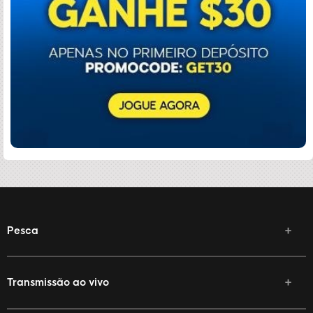
Pesca
Transmissão ao vivo