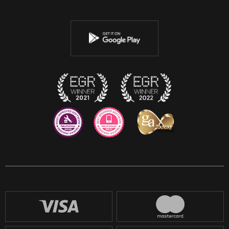
Twitter
YouTube
Instagram
Discord
Twitch
Reddit