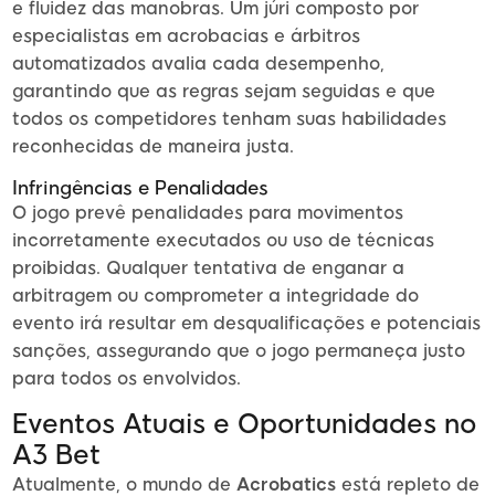
e fluidez das manobras. Um júri composto por
especialistas em acrobacias e árbitros
automatizados avalia cada desempenho,
garantindo que as regras sejam seguidas e que
todos os competidores tenham suas habilidades
reconhecidas de maneira justa.
Infringências e Penalidades
O jogo prevê penalidades para movimentos
incorretamente executados ou uso de técnicas
proibidas. Qualquer tentativa de enganar a
arbitragem ou comprometer a integridade do
evento irá resultar em desqualificações e potenciais
sanções, assegurando que o jogo permaneça justo
para todos os envolvidos.
Eventos Atuais e Oportunidades no
A3 Bet
Atualmente, o mundo de
Acrobatics
está repleto de