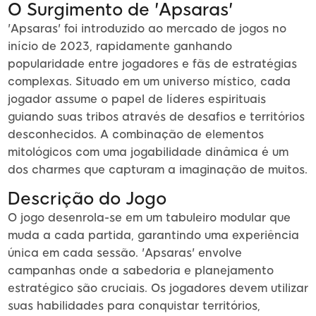
O Surgimento de 'Apsaras'
'Apsaras' foi introduzido ao mercado de jogos no
início de 2023, rapidamente ganhando
popularidade entre jogadores e fãs de estratégias
complexas. Situado em um universo místico, cada
jogador assume o papel de líderes espirituais
guiando suas tribos através de desafios e territórios
desconhecidos. A combinação de elementos
mitológicos com uma jogabilidade dinâmica é um
dos charmes que capturam a imaginação de muitos.
Descrição do Jogo
O jogo desenrola-se em um tabuleiro modular que
muda a cada partida, garantindo uma experiência
única em cada sessão. 'Apsaras' envolve
campanhas onde a sabedoria e planejamento
estratégico são cruciais. Os jogadores devem utilizar
suas habilidades para conquistar territórios,