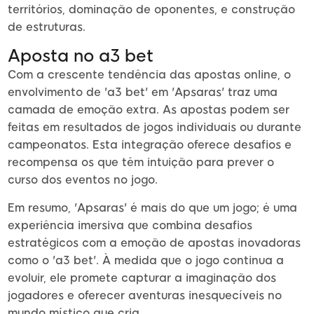
territórios, dominação de oponentes, e construção
de estruturas.
Aposta no a3 bet
Com a crescente tendência das apostas online, o
envolvimento de 'a3 bet' em 'Apsaras' traz uma
camada de emoção extra. As apostas podem ser
feitas em resultados de jogos individuais ou durante
campeonatos. Esta integração oferece desafios e
recompensa os que têm intuição para prever o
curso dos eventos no jogo.
Em resumo, 'Apsaras' é mais do que um jogo; é uma
experiência imersiva que combina desafios
estratégicos com a emoção de apostas inovadoras
como o 'a3 bet'. À medida que o jogo continua a
evoluir, ele promete capturar a imaginação dos
jogadores e oferecer aventuras inesquecíveis no
mundo místico que cria.