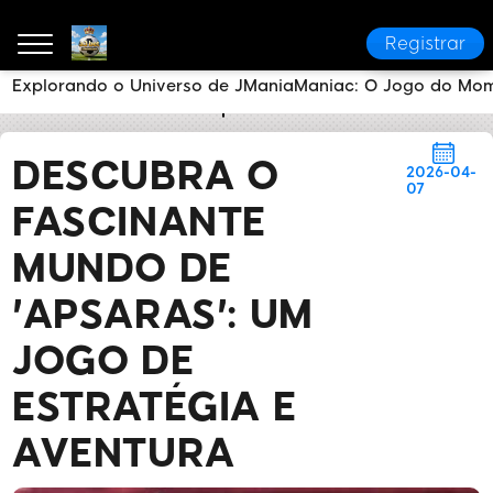
Registrar
Explorando o Universo de JManiaManiac: O Jogo do Mo
a3 bet
Notícias da Empresa
Descubra o Fascinant
DESCUBRA O
2026-04-
07
FASCINANTE
MUNDO DE
'APSARAS': UM
JOGO DE
ESTRATÉGIA E
AVENTURA