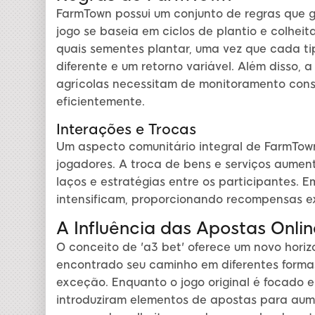
FarmTown possui um conjunto de regras que g
jogo se baseia em ciclos de plantio e colhe
quais sementes plantar, uma vez que cada t
diferente e um retorno variável. Além disso, 
agrícolas necessitam de monitoramento cons
eficientemente.
Interações e Trocas
Um aspecto comunitário integral de FarmTow
jogadores. A troca de bens e serviços aumen
laços e estratégias entre os participantes. E
intensificam, proporcionando recompensas ex
A Influência das Apostas Onlin
O conceito de 'a3 bet' oferece um novo horiz
encontrado seu caminho em diferentes formas
exceção. Enquanto o jogo original é focado e
introduziram elementos de apostas para aum