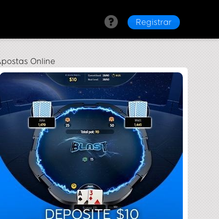
Registrar
Apostas Online