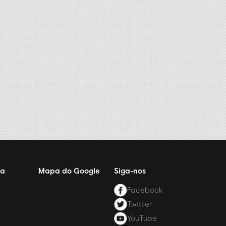
da
Mapa do Google
Siga-nos
Facebook
Twitter
YouTube