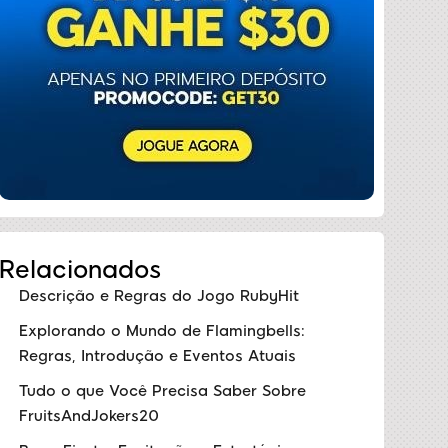
Relacionados
Descrição e Regras do Jogo RubyHit
Explorando o Mundo de Flamingbells:
Regras, Introdução e Eventos Atuais
Tudo o que Você Precisa Saber Sobre
FruitsAndJokers20