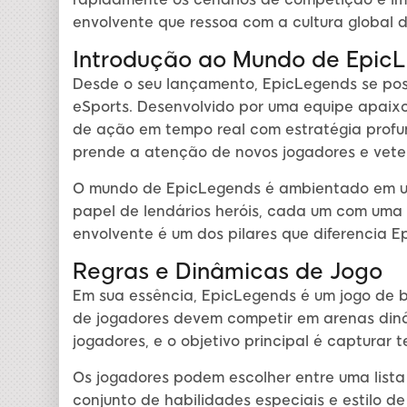
envolvente que ressoa com a cultura global 
Introdução ao Mundo de Epic
Desde o seu lançamento, EpicLegends se pos
eSports. Desenvolvido por uma equipe apaix
de ação em tempo real com estratégia profu
prende a atenção de novos jogadores e vete
O mundo de EpicLegends é ambientado em um 
papel de lendários heróis, cada um com uma hi
envolvente é um dos pilares que diferencia 
Regras e Dinâmicas de Jogo
Em sua essência, EpicLegends é um jogo de 
de jogadores devem competir em arenas din
jogadores, e o objetivo principal é capturar te
Os jogadores podem escolher entre uma lista 
conjunto de habilidades especiais e estilo de