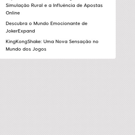
Simulação Rural e a Influência de Apostas
Online
Descubra o Mundo Emocionante de
JokerExpand
KingKongShake: Uma Nova Sensação no
Mundo dos Jogos