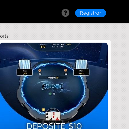
Registrar
orts