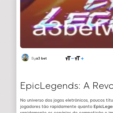
By
a3 bet
EpicLegends: A Revo
No universo dos jogos eletrônicos, poucos tí
jogadores tão rapidamente quanto
EpicLege
rapidamente os cenários de competição e im