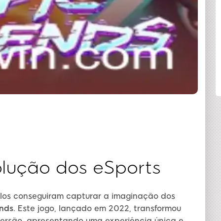
COMPARTILHAR
lução dos eSports
tulos conseguiram capturar a imaginação dos
nds
. Este jogo, lançado em 2022, transformou
ersão, apresentando uma experiência única e