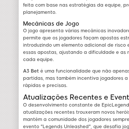
feita com base nas estratégias da equipe, 
planejamento.
Mecânicas de Jogo
O jogo apresenta várias mecânicas inovador
permite que os jogadores façam apostas estr
introduzindo um elemento adicional de risco e
essas apostas, ajustando a dificuldade e 
cada equipe.
A3 Bet
é uma funcionalidade que não apenas
partidas, mas também incentiva jogadores a 
rápidas e precisas.
Atualizações Recentes e Even
O desenvolvimento constante de EpicLegends
atualizações recentes trouxeram novos herói
mantêm a comunidade dos jogadores sempre 
evento "Legends Unleashed", que desafia jo